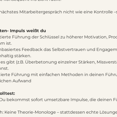
nächstes Mitarbeitergespräch nicht wie eine Kontrolle –
en- Impuls weißt du
erte Führung der Schlüssel zu höherer Motivation, Prod
m ist.
nbasiertes Feedback das Selbstvertrauen und Engagem
haltig stärken.
 es gibt (z.B. Überbetonung einzelner Stärken, Missvers
nst.
tierte Führung mit einfachen Methoden in deinen Führun
lichen Aufwand
lltest:
Du bekommst sofort umsetzbare Impulse, die deinen Fü
ah: Keine Theorie-Monologe – stattdessen echte Lösunge