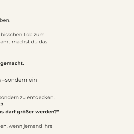
ben.
 bisschen Lob zum 
esamt machst du das 
 gemacht.
 –sondern ein 
–sondern zu entdecken, 
t?
s darf größer werden?“
en, wenn jemand ihre 