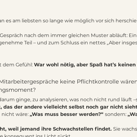
es am liebsten so lange wie möglich vor sich herschie
Gespräch nach dem immer gleichen Muster abläuft: Ein
genehme Teil – und zum Schluss ein nettes „Aber insg
 dem Gefühl: 
War wohl nötig, aber Spaß hat’s keinen
itarbeitergespräche keine Pflichtkontrolle wären
lungsmoment?
arum ginge, zu analysieren, was noch nicht rund läuft 
, das der andere vielleicht selbst noch gar nicht sieh
nicht wäre: 
„Was muss besser werden?“ 
sondern: 
„Wa
, weil jemand ihre Schwachstellen findet. 
Sie wachs
e konsequent ins Licht rückt.