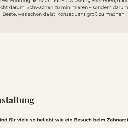
wir Führung als Raum für Entwicklung verstehen, dan
icht darum, Schwächen zu minimieren – sondern darum
Beste, was schon da ist, konsequent groß zu machen.
0
nstaltung
nd für viele so beliebt wie ein Besuch beim Zahnarzt