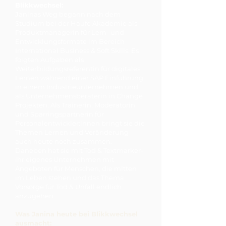
Blikkwechsel:
Janinas Weg begann nach dem
Studium bei der Haufe Akademie als
Produktmanagerin für Lern- und
Entwicklungsformate im Bereich
International Business & Soft Skills. Es
folgten Aufgaben als
Weiterbildungsreferentin für digitales
Lernen während einer SAP Einführung
in einem Industrieunternehmen und
als Unternehmensberaterin in Change
Projekten. Als Trainerin, Moderatorin
und Sparringspartnerin für
Personalentwickler:innen bringt sie die
Themen Lernen und Veränderung
auch heute noch zusammen.
Daneben hat sie mit Tod & Textmarker-
ihr eigenes Unternehmen mit
Angeboten für Menschen, die mitten
im Leben stehen und das Thema
Vorsorge für Tod & Unfall endlich
anzugehen.
Was Janina heute bei Blikkwechsel
ausmacht: