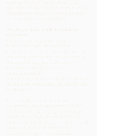
schaffen. Mit ihrer Weiterbildung zur
systemischen Therapeutin erweiterte Katja
ihre Perspektive und machte die Arbeit
mit Menschen noch wirksamer.
Was Katja heute bei Blikkwechsel
ausmacht:
Katja ist unser strukturierter und
besonnener Kopf – mit Herzblut,
Erfahrung und einem feinen Gespür für
Menschen und Systeme. Als systemische
Therapeutin begleitet sie heute
Organisationen, Teams und
Führungskräfte in
Veränderungsprozessen, immer mit dem
Blick auf die Potenziale und Stärken, die
bereits da sind.
Sie bringt Struktur in komplexe
Situationen, deckt Ressourcen auf und
hilft Menschen dabei, eigene Lösungen zu
entwickeln, die wirklich zu ihnen und
ihrem Arbeitsumfeld passen. Katja schafft
Räume, in denen Menschen neue
Perspektiven gewinnen, Vertrauen