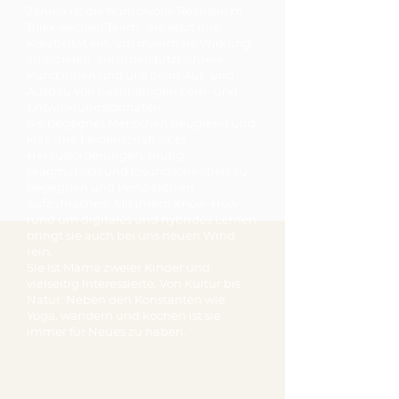
Janina ist die humorvolle Realistin m
Blikkwechsel Team. Sie setzt ihre
Kreativität ein, um maximale Wirkung
zu erzielen. Sie unterstützt unsere
Kund:innen und uns beim Auf- und
Ausbau von nachhaltigen Lern- und
Entwicklungsformaten.
Sie begegnet Menschen neugierig und
klar. Ihre Leidenschaft ist es
Herausforderungen, mutig,
pragmatisch und lösungsorientiert zu
begegnen und Perspektiven
aufzumachen. Mit ihrem Know-How
rund um digitales und hybrides Lernen
bringt sie auch bei uns neuen Wind
rein.
Sie ist Mama zweier Kinder und
vielseitig Interessierte. Von Kultur bis
Natur. Neben den Konstanten wie
Yoga, wandern und kochen ist sie
immer für Neues zu haben.