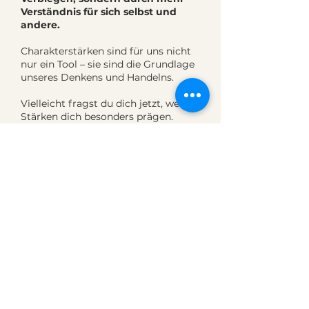
Verständnis für sich selbst und
andere.
Charakterstärken sind für uns nicht
nur ein Tool – sie sind die Grundlage
unseres Denkens und Handelns.
Vielleicht fragst du dich jetzt, welche
Stärken dich besonders prägen.
Genau diese Frage eröffnet oft einen
völlig neuen Blick auf dich selbst –
und auf andere.
Hier findest du uns:
Mitten in Offenburg, nur wenige
Lernt uns doch einfach noch näher
Gehminuten vom Bahnhof entfernt,
kennen. Es lohnt sich!
findest du unsere Räume.
Hier begleiten wir Menschen in
Coachings, Workshops und Seminaren