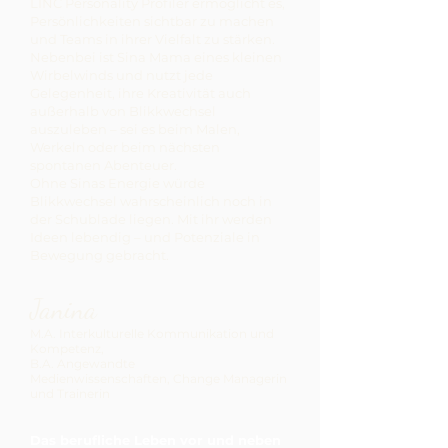
LINC Personality Profiler ermöglicht es,
Persönlichkeiten sichtbar zu machen
und Teams in ihrer Vielfalt zu stärken.
Nebenbei ist Sina Mama eines kleinen
Wirbelwinds und nutzt jede
Gelegenheit, ihre Kreativität auch
außerhalb von Blikkwechsel
auszuleben – sei es beim Malen,
Werkeln oder beim nächsten
spontanen Abenteuer.
Ohne Sinas Energie würde
Blikkwechsel wahrscheinlich noch in
der Schublade liegen. Mit ihr werden
Ideen lebendig – und Potenziale in
Bewegung gebracht.
Janina
M.A. Interkulturelle Kommunikation und
Kompetenz,
B.A. Angewandte
Medienwissenschaften,
Change Managerin​
und Trainerin
Das berufliche Leben vor und neben