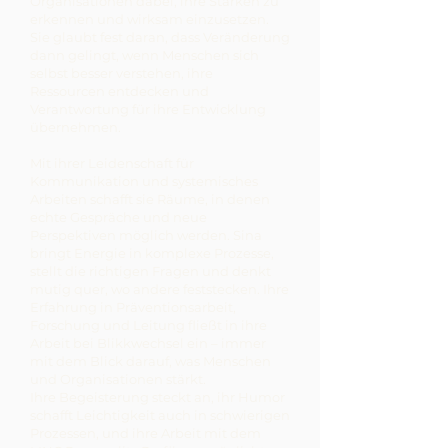
Organisationen dabei, ihre Stärken zu
erkennen und wirksam einzusetzen.
Sie glaubt fest daran, dass Veränderung
dann gelingt, wenn Menschen sich
selbst besser verstehen, ihre
Ressourcen entdecken und
Verantwortung für ihre Entwicklung
übernehmen.
Mit ihrer Leidenschaft für
Kommunikation und systemisches
Arbeiten schafft sie Räume, in denen
echte Gespräche und neue
Perspektiven möglich werden. Sina
bringt Energie in komplexe Prozesse,
stellt die richtigen Fragen und denkt
mutig quer, wo andere feststecken. Ihre
Erfahrung in Präventionsarbeit,
Forschung und Leitung fließt in ihre
Arbeit bei Blikkwechsel ein – immer
mit dem Blick darauf, was Menschen
und Organisationen stärkt.
Ihre Begeisterung steckt an, ihr Humor
schafft Leichtigkeit auch in schwierigen
Prozessen, und ihre Arbeit mit dem