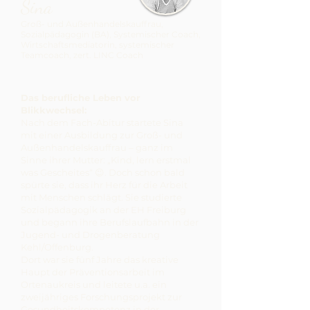
Sina
Groß- und Außenhandelskauffrau,
Sozialpädagogin (BA), Systemischer Coach,
Wirtschaftsmediatorin, systemischer
Teamcoach, zert. LINC Coach
Das berufliche Leben vor
Blikkwechsel:
Nach dem Fach-Abitur startete Sina
mit einer Ausbildung zur Groß- und
Außenhandelskauffrau – ganz im
Sinne ihrer Mutter: „Kind, lern erstmal
was Gescheites“ 😉. Doch schon bald
spürte sie, dass ihr Herz für die Arbeit
mit Menschen schlägt. Sie studierte
Sozialpädagogik an der EH Freiburg
und begann ihre Berufslaufbahn in der
Jugend- und Drogenberatung
Kehl/Offenburg.
Dort war sie fünf Jahre das kreative
Haupt der Präventionsarbeit im
Ortenaukreis und leitete u.a. ein
zweijähriges Forschungsprojekt zur
Gesundheitskompetenz in der