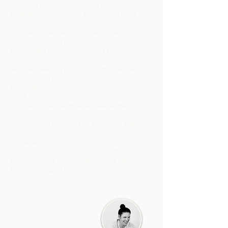
entsteht und Veränderung möglich wird –
egal ob in Coachings, Workshops oder in
der Organisationsentwicklung.
Ihre Leidenschaft ist es, Menschen und
Teams dabei zu unterstützen, ihre
Potenziale zu erkennen und sie
nachhaltig einzusetzen, um die eigene
Wirksamkeit zu erhöhen – mit Klarheit,
Leichtigkeit und einem systemischen
Blick, der den Menschen ins Zentrum
stellt.
Und ja, nebenbei managt Katja Haus,
Familie und Garten – und wenn man ihr
nach einem langen Tag ein gutes Essen in
Aussicht stellt, ist sie für jedes Abenteuer
zu haben.
Mit Katja ist es eben möglich, Pferde zu
stehlen – und gemeinsam neue Wege für
Entwicklung zu gehen.