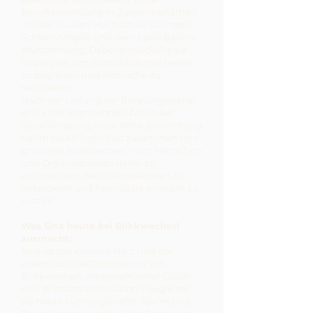
Berufsausbildung in Zusammenarbeit
mit der Dualen Hochschule Villingen-
Schwenningen und dem Land Baden-
Württemberg. Dabei entwickelte sie
Strategien, um Auszubildende besser
zu begleiten und Abbrüche zu
reduzieren.
Nach der Leitung der Beratungsstelle
und einer spannenden Zeit in der
Sozialberatung einer Reha-Einrichtung
nahm sie all ihren Mut zusammen und
gründete Blikkwechsel – um Menschen
und Organisationen dabei zu
unterstützen, neue Perspektiven zu
entwickeln und Potenziale wirksam zu
nutzen.
Was Sina heute bei Blikkwechsel
ausmacht:
Sina ist das kreative Herz und der
unermüdliche Optimismus von
Blikkwechsel. Als systemischer Coach
und Wirtschaftsmediatorin begleitet
sie heute Führungskräfte, Teams und