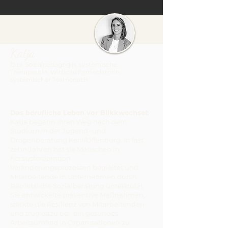
Katja
Dipl. Sozialpädagogin, systemische
Therapeutin, Wi
rtschaftsmediatorin,
systemischer Teamcoach
Das berufliche Leben vor Blikkwechsel:
Katja begann ihren Weg nach dem
Studium in der Jugend- und
Drogenberatung Kehl/Offenburg. In fast
zehn Jahren hat sie Menschen in
herausfordernden
Veränderungsprozessen begleitet und
Mitarbeitende in Unternehmen durch
Betriebliche Sozialberatung unterstützt.
Sie entwickelte präventive Maßnahmen,
stärkte die Resilienz von Mitarbeitenden
und trug dazu bei, ein gesundes
Arbeitsumfeld in Organisationen zu